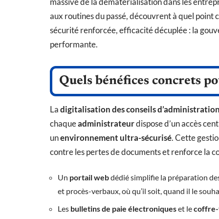
massive de la dématérialisation dans les entrep
aux routines du passé, découvrent à quel point c
sécurité renforcée, efficacité décuplée : la go
performante.
Quels bénéfices concrets pou
La
digitalisation des conseils d’administratio
chaque
administrateur
dispose d’un accès centr
un
environnement ultra-sécurisé
. Cette gesti
contre les pertes de documents et renforce la co
Un
portail web
dédié simplifie la préparation d
et procès-verbaux, où qu’il soit, quand il le souha
Les
bulletins de paie électroniques
et le
coffre