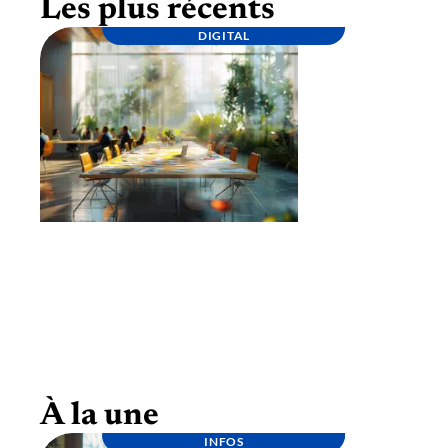
Les plus récents
DIGITAL
Lancement d’une marque : étapes clés pour
une stratégie réussie
À la une
INFOS
SERVICES