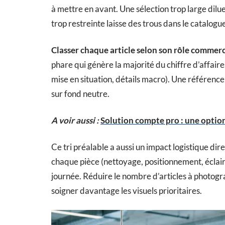
à mettre en avant. Une sélection trop large dilu
trop restreinte laisse des trous dans le catalogu
Classer chaque article selon son rôle commerc
phare qui génère la majorité du chiffre d’affair
mise en situation, détails macro). Une référen
sur fond neutre.
A voir aussi :
Solution compte pro : une optio
Ce tri préalable a aussi un impact logistique dir
chaque pièce (nettoyage, positionnement, éclaira
journée. Réduire le nombre d’articles à photogr
soigner davantage les visuels prioritaires.