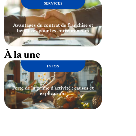
SERVICES
Avantages du contrat de franchise et
bénéfices pour les entrepreneurs
À la une
INFOS
Perte de la prime d’activité : causes et
explications