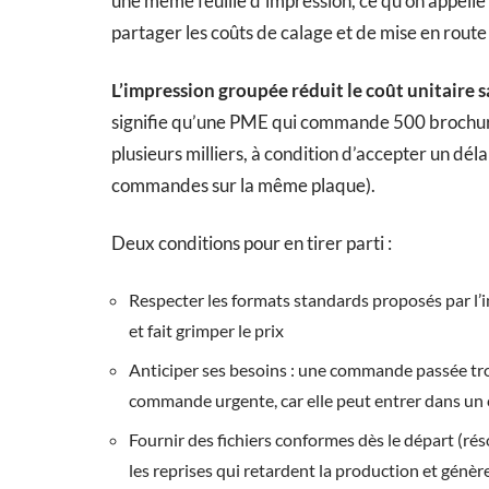
une même feuille d’impression, ce qu’on appelle
partager les coûts de calage et de mise en rout
L’impression groupée réduit le coût unitaire s
signifie qu’une PME qui commande 500 brochures
plusieurs milliers, à condition d’accepter un dél
commandes sur la même plaque).
Deux conditions pour en tirer parti :
Respecter les formats standards proposés par l’i
et fait grimper le prix
Anticiper ses besoins : une commande passée tr
commande urgente, car elle peut entrer dans un
Fournir des fichiers conformes dès le départ (ré
les reprises qui retardent la production et génè