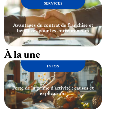
SERVICES
Avantages du contrat de franchise et
bénéfices pour les entrepreneurs
À la une
INFOS
Perte de la prime d’activité : causes et
explications