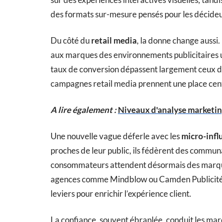
des formats sur-mesure pensés pour les décide
Du côté du
retail media
, la donne change aussi.
aux marques des environnements publicitaires u
taux de conversion dépassent largement ceux des
campagnes retail media prennent une place cen
A lire également :
Niveaux d'analyse marketing 
Une nouvelle vague déferle avec les
micro-infl
proches de leur public, ils fédèrent des comm
consommateurs attendent désormais des marques 
agences comme Mindblow ou Camden Publicité s
leviers pour enrichir l’expérience client.
La confiance, souvent ébranlée, conduit les marq