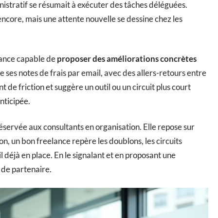
istratif se résumait à exécuter des tâches déléguées.
e encore, mais une attente nouvelle se dessine chez les
lance capable de
proposer des améliorations concrètes
re ses notes de frais par email, avec des allers-retours entre
t de friction et suggère un outil ou un circuit plus court
nticipée.
éservée aux consultants en organisation. Elle repose sur
n, un bon freelance repère les doublons, les circuits
til déjà en place. En le signalant et en proposant une
i de partenaire.