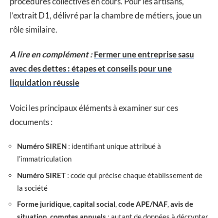
procédures collectives en cours. Pour les artisans,
l’extrait D1, délivré par la chambre de métiers, joue un
rôle similaire.
A lire en complément :
Fermer une entreprise sasu
avec des dettes : étapes et conseils pour une
liquidation réussie
Voici les principaux éléments à examiner sur ces
documents :
Numéro SIREN
: identifiant unique attribué à
l’immatriculation
Numéro SIRET
: code qui précise chaque établissement de
la société
Forme juridique
,
capital social
,
code APE/NAF
,
avis de
situation
,
comptes annuels
: autant de données à décrypter