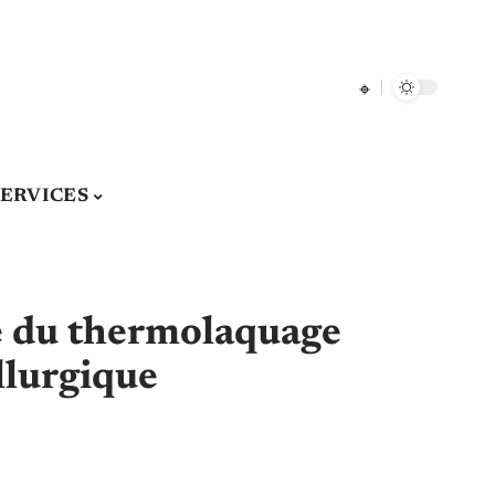
SERVICES
e du thermolaquage
llurgique