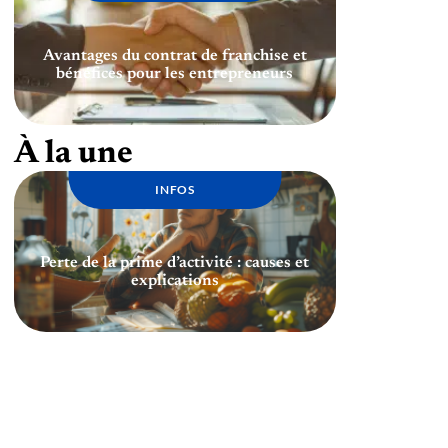
Avantages du contrat de franchise et
bénéfices pour les entrepreneurs
À la une
INFOS
Perte de la prime d’activité : causes et
explications