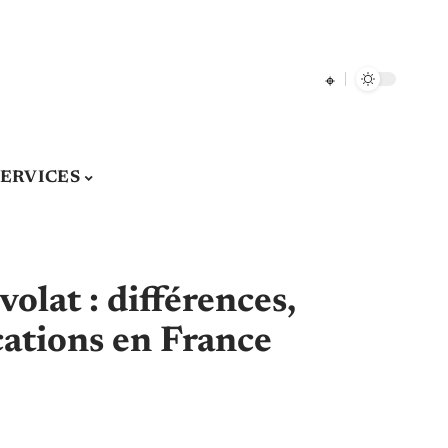
SERVICES
olat : différences,
cations en France