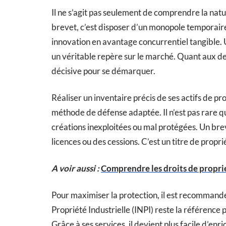
Il ne s’agit pas seulement de comprendre la natu
brevet, c’est disposer d’un monopole temporaire
innovation en avantage concurrentiel tangible. U
un véritable repère sur le marché. Quant aux dess
décisive pour se démarquer.
Réaliser un inventaire précis de ses actifs de pr
méthode de défense adaptée. Il n’est pas rare q
créations inexploitées ou mal protégées. Un brev
licences ou des cessions. C’est un titre de propr
A voir aussi :
Comprendre les droits de proprié
Pour maximiser la protection, il est recommandé d
Propriété Industrielle (INPI) reste la référence 
Grâce à ses services, il devient plus facile d’enri