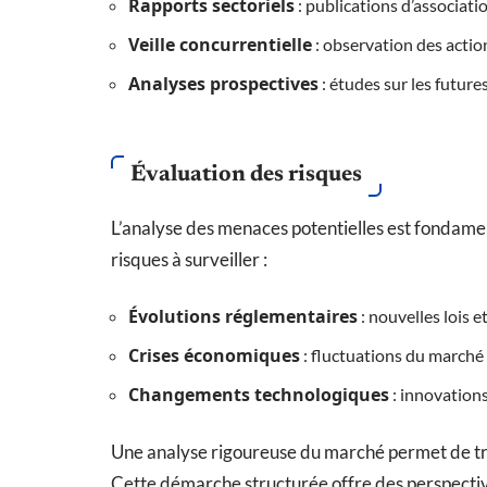
Rapports sectoriels
: publications d’associati
Veille concurrentielle
: observation des actio
Analyses prospectives
: études sur les future
Évaluation des risques
L’analyse des menaces potentielles est fondament
risques à surveiller :
Évolutions réglementaires
: nouvelles lois 
Crises économiques
: fluctuations du marché e
Changements technologiques
: innovations
Une analyse rigoureuse du marché permet de tra
Cette démarche structurée offre des perspectives