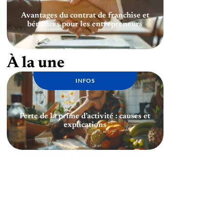
Avantages du contrat de franchise et
bénéfices pour les entrepreneurs
À la une
INFOS
Perte de la prime d’activité : causes et
explications