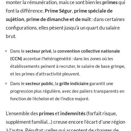
monter la rémunération, mais ce sont bien les
primes
qui
font la différence.
Prime Ségur
,
prime spéciale de
sujétion
,
prime de dimanche et de nuit
: dans certaines
configurations, elles pèsent jusqu’à un quart du salaire
brut.
Dans le
secteur privé
, la
convention collective nationale
(CCN)
accentue l’hétérogénéité : dans les zones où les
établissements peinent à recruter, le salaire de base grimpe,
et les primes d’attractivité pleuvent.
Dans le
secteur public
, la
grille indiciaire
garantit une
progression plus régulière, avec des paliers transparents en
fonction de l’échelon et de l’indice majoré.
L’ensemble des
primes
et
indemnités
(forfait risque,
supplément familial…) creuse encore l’écart d’une région
à l’autre. Résultat : celles qui acceptent de changer de