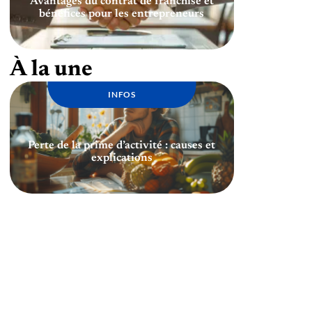
Avantages du contrat de franchise et
bénéfices pour les entrepreneurs
À la une
INFOS
Perte de la prime d’activité : causes et
explications